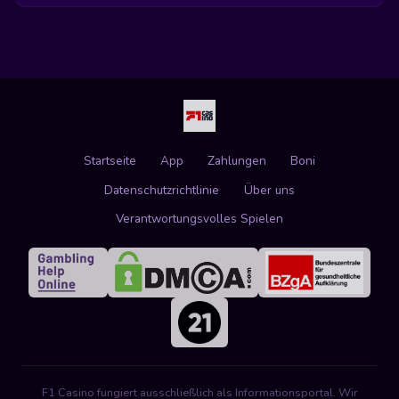
abgewickelt, sodass gängige Methoden wie
Kreditkarte, E-Wallets und Banküberweisung
sicher genutzt werden können.
Startseite
App
Zahlungen
Boni
Datenschutzrichtlinie
Über uns
Verantwortungsvolles Spielen
F1 Casino fungiert ausschließlich als Informationsportal. Wir