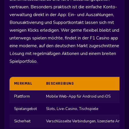
vertrauen. Besonders praktisch ist die einfache Konto­
verwaltung direkt in der App: Ein- und Auszahlungen,
Bonusaktivierung und Supportkontakt lassen sich mit
wenigen Klicks erledigen. Wer gerne flexibel bleibt und
unterwegs spielen möchte, findet in der F1 Casino app
eine moderne, auf den deutschen Markt zugeschnittene
Lösung mit regelmäßigen Aktionen und einem breiten
Spielportfolio.
MERKMAL
BESCHREIBUNG
Plattform
Mobile Web-App für Android und iOS
Spielangebot
Slots, Live-Casino, Tischspiele
Sicherheit
Verschlüsselte Verbindungen, lizenzierte Anbiete