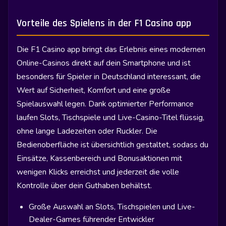
Vorteile des Spielens in der F1 Casino app
Die F1 Casino app bringt das Erlebnis eines modernen
Online-Casinos direkt auf dein Smartphone und ist
besonders für Spieler in Deutschland interessant, die
Wert auf Sicherheit, Komfort und eine große
Spielauswahl legen. Dank optimierter Performance
laufen Slots, Tischspiele und Live-Casino-Titel flüssig,
ohne lange Ladezeiten oder Ruckler. Die
Bedienoberfläche ist übersichtlich gestaltet, sodass du
Einsätze, Kassenbereich und Bonusaktionen mit
wenigen Klicks erreichst und jederzeit die volle
Kontrolle über dein Guthaben behältst.
Große Auswahl an Slots, Tischspielen und Live-
Dealer-Games führender Entwickler