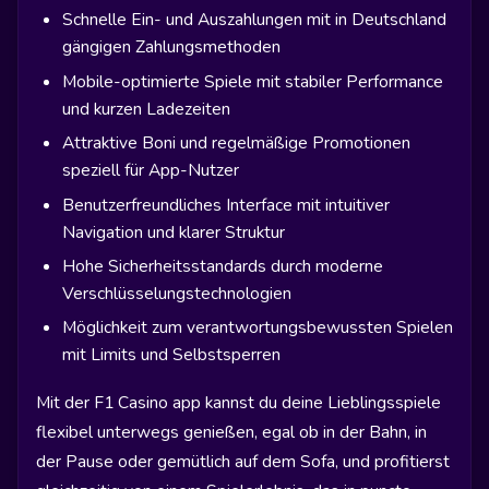
Schnelle Ein- und Auszahlungen mit in Deutschland
gängigen Zahlungsmethoden
Mobile-optimierte Spiele mit stabiler Performance
und kurzen Ladezeiten
Attraktive Boni und regelmäßige Promotionen
speziell für App-Nutzer
Benutzerfreundliches Interface mit intuitiver
Navigation und klarer Struktur
Hohe Sicherheitsstandards durch moderne
Verschlüsselungstechnologien
Möglichkeit zum verantwortungsbewussten Spielen
mit Limits und Selbstsperren
Mit der F1 Casino app kannst du deine Lieblingsspiele
flexibel unterwegs genießen, egal ob in der Bahn, in
der Pause oder gemütlich auf dem Sofa, und profitierst