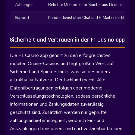
Zahlungen
Beliebte Methoden für Spieler aus Deutschland
Support
Kundendienst über Chat und E-Mail erreichbar
Sicherheit und Vertrauen in der F1 Casino app
Die F1 Casino app gehört zu den erfolgreichsten
mobilen Online-Casinos und legt großen Wert auf
Sicherheit und Spielerschutz, was sie besonders
attraktiv für Nutzer in Deutschland macht. Alle
Datenübertragungen erfolgen über moderne
Verschlüsselungstechnologien, sodass persönliche
Informationen und Zahlungsdaten zuverlässig
geschützt sind. Zusätzlich werden nur geprüfte
Zahlungsanbieter integriert, wodurch Ein- und
Auszahlungen transparent und nachvollziehbar bleiben.