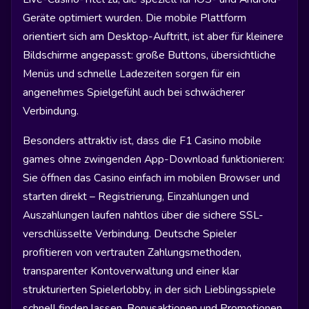
Geräte optimiert wurden. Die mobile Plattform
orientiert sich am Desktop-Auftritt, ist aber für kleinere
Bildschirme angepasst: große Buttons, übersichtliche
Menüs und schnelle Ladezeiten sorgen für ein
angenehmes Spielgefühl auch bei schwächerer
Verbindung.
Besonders attraktiv ist, dass die F1 Casino mobile
games ohne zwingenden App-Download funktionieren:
Sie öffnen das Casino einfach im mobilen Browser und
starten direkt – Registrierung, Einzahlungen und
Auszahlungen laufen nahtlos über die sichere SSL-
verschlüsselte Verbindung. Deutsche Spieler
profitieren von vertrauten Zahlungsmethoden,
transparenter Kontoverwaltung und einer klar
strukturierten Spielerlobby, in der sich Lieblingsspiele
schnell finden lassen. Bonusaktionen und Promotionen