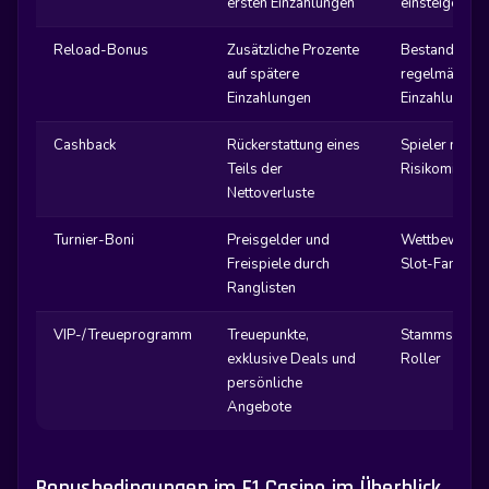
ersten Einzahlungen
einsteigen wo
Reload-Bonus
Zusätzliche Prozente
Bestandskund
auf spätere
regelmäßige
Einzahlungen
Einzahlungen
Cashback
Rückerstattung eines
Spieler mit F
Teils der
Risikominimi
Nettoverluste
Turnier-Boni
Preisgelder und
Wettbewerbso
Freispiele durch
Slot-Fans
Ranglisten
VIP-/Treueprogramm
Treuepunkte,
Stammspieler
exklusive Deals und
Roller
persönliche
Angebote
Bonusbedingungen im F1 Casino im Überblick