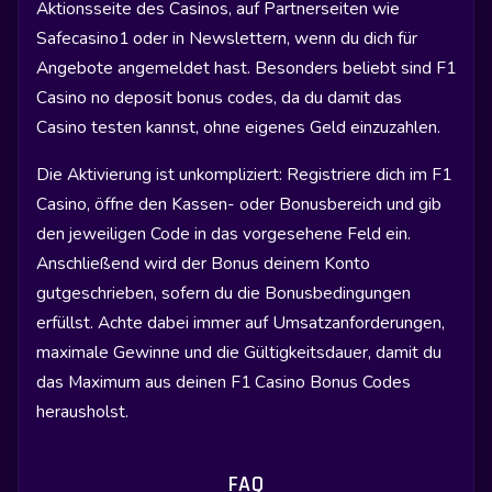
Aktionsseite des Casinos, auf Partnerseiten wie
Safecasino1 oder in Newslettern, wenn du dich für
Angebote angemeldet hast. Besonders beliebt sind F1
Casino no deposit bonus codes, da du damit das
Casino testen kannst, ohne eigenes Geld einzuzahlen.
Die Aktivierung ist unkompliziert: Registriere dich im F1
Casino, öffne den Kassen- oder Bonusbereich und gib
den jeweiligen Code in das vorgesehene Feld ein.
Anschließend wird der Bonus deinem Konto
gutgeschrieben, sofern du die Bonusbedingungen
erfüllst. Achte dabei immer auf Umsatzanforderungen,
maximale Gewinne und die Gültigkeitsdauer, damit du
das Maximum aus deinen F1 Casino Bonus Codes
herausholst.
FAQ