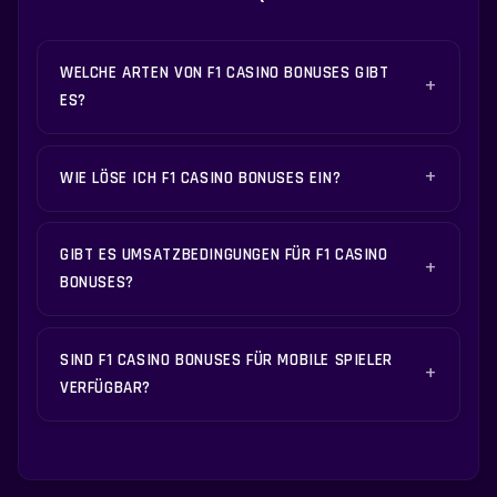
WELCHE ARTEN VON F1 CASINO BONUSES GIBT
ES?
Spieler aus Deutschland finden bei F1 Casino
bonuses wie Willkommenspakete, Freispiele für
WIE LÖSE ICH F1 CASINO BONUSES EIN?
ausgewählte Slots, Cashback auf Verluste sowie
Nach der Registrierung wählen Sie den
laufende Reload-Aktionen für aktive Kunden.
gewünschten Bonus im Kassenbereich, aktivieren
GIBT ES UMSATZBEDINGUNGEN FÜR F1 CASINO
ihn per Klick oder Bonuscode und tätigen
BONUSES?
anschließend die erforderliche Mindesteinzahlung,
Ja, fast alle F1 Casino bonuses haben klare
damit das Angebot gutgeschrieben wird.
Umsatzanforderungen, eine maximale
SIND F1 CASINO BONUSES FÜR MOBILE SPIELER
Einsatzhöhe pro Runde und eine zeitliche Frist, die
VERFÜGBAR?
Sie vor der Auszahlung der Gewinne unbedingt
Die meisten F1 Casino bonuses können auch in
beachten sollten.
der mobilen Version des Casinos genutzt werden,
sodass Sie Ihre Extras bequem auf Smartphone